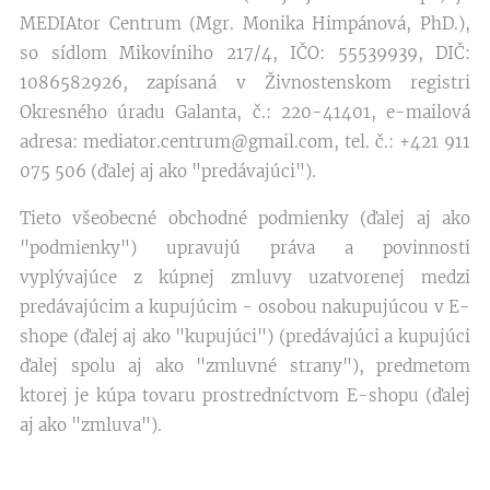
MEDIAtor Centrum (Mgr. Monika Himpánová, PhD.),
so sídlom Mikovíniho 217/4, IČO: 55539939, DIČ:
1086582926, zapísaná v Živnostenskom registri
Okresného úradu Galanta, č.: 220-41401, e-mailová
adresa: mediator.centrum@gmail.com, tel. č.: +421 911
075 506 (ďalej aj ako "predávajúci").
Tieto všeobecné obchodné podmienky (ďalej aj ako
"podmienky") upravujú práva a povinnosti
vyplývajúce z kúpnej zmluvy uzatvorenej medzi
predávajúcim a kupujúcim - osobou nakupujúcou v E-
shope (ďalej aj ako "kupujúci") (predávajúci a kupujúci
ďalej spolu aj ako "zmluvné strany"), predmetom
ktorej je kúpa tovaru prostredníctvom E-shopu (ďalej
aj ako "zmluva").