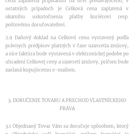
cena zaplatená pripísaním na účet predávajúceho, v
ostatných prípadoch je Celková cena zaplatená v
okamihu uskutočnenia platby kuriérovi resp.
poštovému doručovateľovi.
2.9 Daňový doklad na Celkovú cenu vystavený podľa
právnych predpisov platných v čase uzavretia zmluvy,
a síce faktúra bude vystavená v elektronickej podobe po
uhradení Celkovej ceny a uzavretí zmluvy, pričom bude
zaslaná kupujúcemu e-mailom.
3. DORUČENIE TOVARU A PRECHOD VLASTNÍCKEHO
PRÁVA
3.1 Objednaný Tovar Vám sa doručuje spôsobom, ktorý