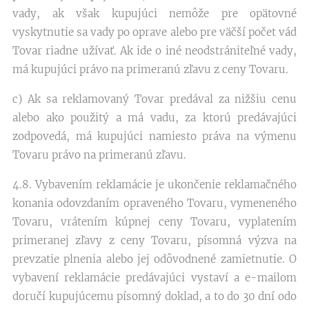
vady, ak však kupujúci nemôže pre opätovné
vyskytnutie sa vady po oprave alebo pre väčší počet vád
Tovar riadne užívať. Ak ide o iné neodstrániteľné vady,
má kupujúci právo na primeranú zľavu z ceny Tovaru.
c) Ak sa reklamovaný Tovar predával za nižšiu cenu
alebo ako použitý a má vadu, za ktorú predávajúci
zodpovedá, má kupujúci namiesto práva na výmenu
Tovaru právo na primeranú zľavu.
4.8. Vybavením reklamácie je ukončenie reklamačného
konania odovzdaním opraveného Tovaru, vymeneného
Tovaru, vrátením kúpnej ceny Tovaru, vyplatením
primeranej zľavy z ceny Tovaru, písomná výzva na
prevzatie plnenia alebo jej odôvodnené zamietnutie. O
vybavení reklamácie predávajúci vystaví a e-mailom
doručí kupujúcemu písomný doklad, a to do 30 dní odo