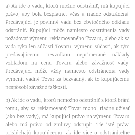
a) Ak ide o vadu, ktorú možno odstrániť, má kupujúci
právo, aby bola bezplatne, včas a riadne odstránená.
Predávajúci je povinný vadu bez zbytočného odkladu
odstrániť. Kupujúci môže namiesto odstránenia vady
požadovať výmenu reklamovaného Tovaru, alebo ak sa
vada týka len súčasti Tovaru, výmenu súčasti, ak tým
predávajúcemu nevzniknú neprimerané náklady
vzhľadom na cenu Tovaru alebo závažnosť vady.
Predávajúci môže vždy namiesto odstránenia vady
vymeniť vadný Tovar za bezvadný, ak to kupujúcemu
nespôsobí závažné ťažkosti.
b) Ak ide o vadu, ktorú nemožno odstrániť a ktorá bráni
tomu, aby sa reklamovaný Tovar mohol riadne užívať
(ako bez vady), má kupujúci právo na výmenu Tovaru
alebo má právo od zmluvy odstúpiť. Tie isté práva
prislúchajú kupujúcemu, ak ide síce o odstrániteľné