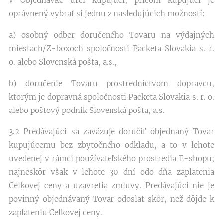
v Objednávke určí kupujúci, pričom kupujúci je
oprávnený vybrať si jednu z nasledujúcich možností:
a) osobný odber doručeného Tovaru na výdajných
miestach/Z-boxoch spoločnosti Packeta Slovakia s. r.
o. alebo Slovenská pošta, a.s.,
b) doručenie Tovaru prostredníctvom dopravcu,
ktorým je dopravná spoločnosti Packeta Slovakia s. r. o.
alebo poštový podnik Slovenská pošta, a.s.
3.2 Predávajúci sa zaväzuje doručiť objednaný Tovar
kupujúcemu bez zbytočného odkladu, a to v lehote
uvedenej v rámci používateľského prostredia E-shopu;
najneskôr však v lehote 30 dní odo dňa zaplatenia
Celkovej ceny a uzavretia zmluvy. Predávajúci nie je
povinný objednávaný Tovar odoslať skôr, než dôjde k
zaplateniu Celkovej ceny.