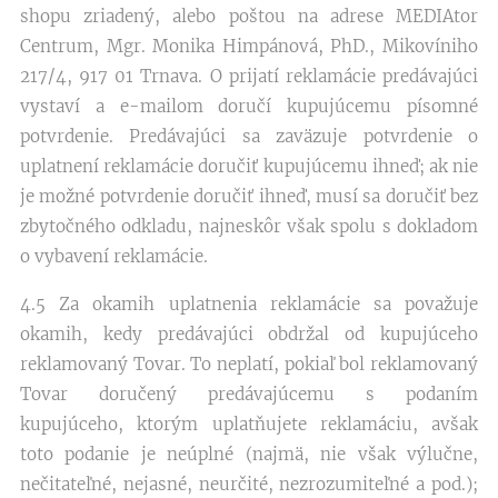
shopu zriadený, alebo poštou na adrese MEDIAtor
Centrum, Mgr. Monika Himpánová, PhD., Mikovíniho
217/4, 917 01 Trnava. O prijatí reklamácie predávajúci
vystaví a e-mailom doručí kupujúcemu písomné
potvrdenie. Predávajúci sa zaväzuje potvrdenie o
uplatnení reklamácie doručiť kupujúcemu ihneď; ak nie
je možné potvrdenie doručiť ihneď, musí sa doručiť bez
zbytočného odkladu, najneskôr však spolu s dokladom
o vybavení reklamácie.
4.5 Za okamih uplatnenia reklamácie sa považuje
okamih, kedy predávajúci obdržal od kupujúceho
reklamovaný Tovar. To neplatí, pokiaľ bol reklamovaný
Tovar doručený predávajúcemu s podaním
kupujúceho, ktorým uplatňujete reklamáciu, avšak
toto podanie je neúplné (najmä, nie však výlučne,
nečitateľné, nejasné, neurčité, nezrozumiteľné a pod.);