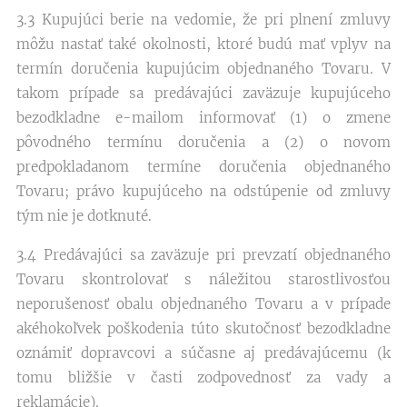
3.3 Kupujúci berie na vedomie, že pri plnení zmluvy
môžu nastať také okolnosti, ktoré budú mať vplyv na
termín doručenia kupujúcim objednaného Tovaru. V
takom prípade sa predávajúci zaväzuje kupujúceho
bezodkladne e-mailom informovať (1) o zmene
pôvodného termínu doručenia a (2) o novom
predpokladanom termíne doručenia objednaného
Tovaru; právo kupujúceho na odstúpenie od zmluvy
tým nie je dotknuté.
3.4 Predávajúci sa zaväzuje pri prevzatí objednaného
Tovaru skontrolovať s náležitou starostlivosťou
neporušenosť obalu objednaného Tovaru a v prípade
akéhokoľvek poškodenia túto skutočnosť bezodkladne
oznámiť dopravcovi a súčasne aj predávajúcemu (k
tomu bližšie v časti zodpovednosť za vady a
reklamácie).