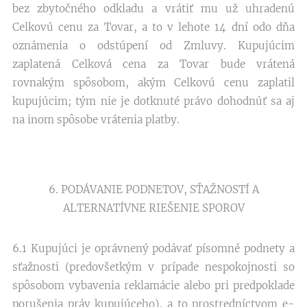
bez zbytočného odkladu a vrátiť mu už uhradenú
Celkovú cenu za Tovar, a to v lehote 14 dní odo dňa
oznámenia o odstúpení od Zmluvy. Kupujúcim
zaplatená Celková cena za Tovar bude vrátená
rovnakým spôsobom, akým Celkovú cenu zaplatil
kupujúcim; tým nie je dotknuté právo dohodnúť sa aj
na inom spôsobe vrátenia platby.
6. PODÁVANIE PODNETOV, SŤAŽNOSTÍ A
ALTERNATÍVNE RIEŠENIE SPOROV
6.1 Kupujúci je oprávnený podávať písomné podnety a
sťažnosti (predovšetkým v prípade nespokojnosti so
spôsobom vybavenia reklamácie alebo pri predpoklade
porušenia práv kupujúceho), a to prostredníctvom e-