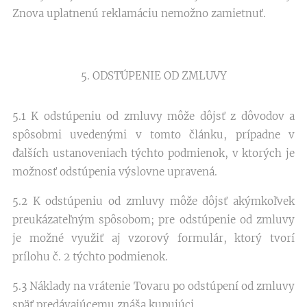
Znova uplatnenú reklamáciu nemožno zamietnuť.
5. ODSTÚPENIE OD ZMLUVY
5.1 K odstúpeniu od zmluvy môže dôjsť z dôvodov a
spôsobmi uvedenými v tomto článku, prípadne v
ďalších ustanoveniach týchto podmienok, v ktorých je
možnosť odstúpenia výslovne upravená.
5.2 K odstúpeniu od zmluvy môže dôjsť akýmkoľvek
preukázateľným spôsobom; pre odstúpenie od zmluvy
je možné využiť aj vzorový formulár, ktorý tvorí
prílohu č. 2 týchto podmienok.
5.3 Náklady na vrátenie Tovaru po odstúpení od zmluvy
späť predávajúcemu znáša kupujúci.