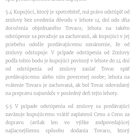
5.4 Kupujúci, ktorý je spotrebiteľ, má právo odstúpiť od
zmluvy bez uvedenia dôvodu v lehote 14 dní odo dňa
doručenia objednaného Tovaru; lehota na takéto
odstúpenie sa považuje za zachovanú, ak kupujúci v jej
priebehu odošle predávajúcemu oznámenie, že od
zmluvy odstupuje. V prípade odstúpenia od Zmluvy
podľa tohto bodu je kupujúci povinný v lehote do 14 dní
od odstúpenia od zmluvy zaslať Tovar späť
predávajúcemu alebo ním poverenej osobe; lehota na
vrátenie Tovaru je zachovaná, ak bol Tovar odovzdaný
na prepravu najneskôr v posledný deň tejto lehoty.
5.5 V prípade odstúpenia od zmluvy sa predávajúci
zaväzuje kupujúcemu vrátiť zaplatenú Cenu a Cenu za
dopravu (avšak len vo výške zodpovedajúcej
najlacnejšiemu spôsobu dodania Tovaru, ktorý