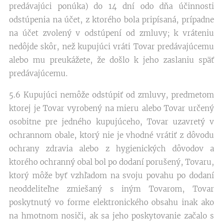
predávajúci ponúka) do 14 dní odo dňa účinnosti
odstúpenia na účet, z ktorého bola pripísaná, prípadne
na účet zvolený v odstúpení od zmluvy; k vráteniu
nedôjde skôr, než kupujúci vráti Tovar predávajúcemu
alebo mu preukážete, že došlo k jeho zaslaniu späť
predávajúcemu.
5.6 Kupujúci nemôže odstúpiť od zmluvy, predmetom
ktorej je Tovar vyrobený na mieru alebo Tovar určený
osobitne pre jedného kupujúceho, Tovar uzavretý v
ochrannom obale, ktorý nie je vhodné vrátiť z dôvodu
ochrany zdravia alebo z hygienických dôvodov a
ktorého ochranný obal bol po dodaní porušený, Tovaru,
ktorý môže byť vzhľadom na svoju povahu po dodaní
neoddeliteľne zmiešaný s iným Tovarom, Tovar
poskytnutý vo forme elektronického obsahu inak ako
na hmotnom nosiči, ak sa jeho poskytovanie začalo s