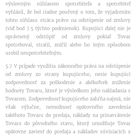
výslovným súhlasom spotrebiteľa a spotrebiteľ
vyhlásil, že bol riadne poučený o tom, že vyjadrením
tohto súhlasu stráca právo na odstúpenie od zmluvy
(viď bod 7.5 týchto podmienok). Kupujúci ďalej nie je
oprávnený odstúpiť od zmluvy pokiaľ Tovar
spotreboval, stratil, zničil alebo ho iným spôsobom
urobil neupotrebiteľným.
5.7 V prípade využitia zákonného práva na odstúpenie
od zmluvy zo strany kupujúceho, nesie kupujúci
zodpovednosť za poškodenie a akékoľvek zníženie
hodnoty Tovaru, ktoré je výsledkom jeho nakladania s
Tovarom. Zodpovednosť kupujúceho zahŕňa najmä, nie
však výlučne, nemožnosť opätovného zavedenia
takéhoto Tovaru do predaja, náklady na prinavrátenie
Tovaru do pôvodného stavu, ktorý umožňuje Tovar
opätovne zaviesť do predaja a nákladov súvisiacich s